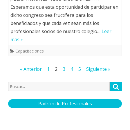
Esperamos que esta oportunidad de participar en
dicho congreso sea fructífera para los
beneficiados y que cada vez sean más los
profesionales socios de nuestro colegio…
Leer
más »
Capacitaciones
Paginación
« Anterior
1
2
3
4
5
Siguiente »
de
Buscar
Busca
entradas
por:
Padrón de Profesionales