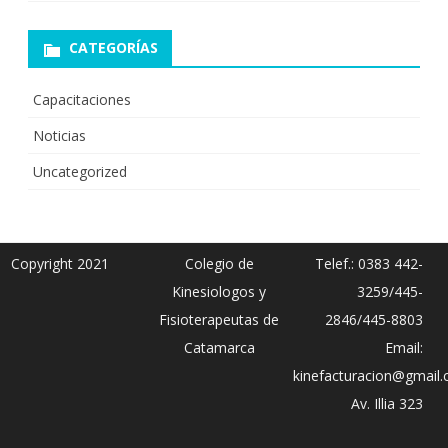
CATEGORÍAS
Capacitaciones
Noticias
Uncategorized
Copyright 2021
Colegio de
Telef.: 0383 442-
Kinesiologos y
3259/445-
Fisioterapeutas de
2846/445-8803
Catamarca
Email:
kinefacturacion@gmail
Av. Illia 323