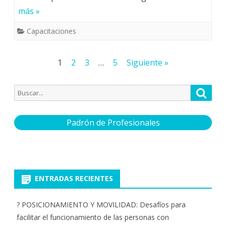
más »
Capacitaciones
Paginación
1
2
3
…
5
Siguiente »
de
Buscar
Busca
entradas
por:
Padrón de Profesionales
ENTRADAS RECIENTES
? POSICIONAMIENTO Y MOVILIDAD: Desafíos para
facilitar el funcionamiento de las personas con