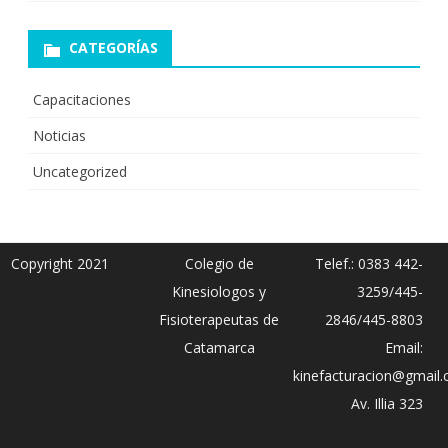
CATEGORÍAS
Capacitaciones
Noticias
Uncategorized
Copyright 2021
Colegio de
Telef.: 0383 442-
Kinesiologos y
3259/445-
Fisioterapeutas de
2846/445-8803
Catamarca
Email:
kinefacturacion@gmail
Av. Illia 323