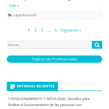
más »
Capacitaciones
Paginación
1
2
3
…
5
Siguiente »
de
Buscar
Busca
entradas
por:
Padrón de Profesionales
ENTRADAS RECIENTES
? POSICIONAMIENTO Y MOVILIDAD: Desafíos para
facilitar el funcionamiento de las personas con